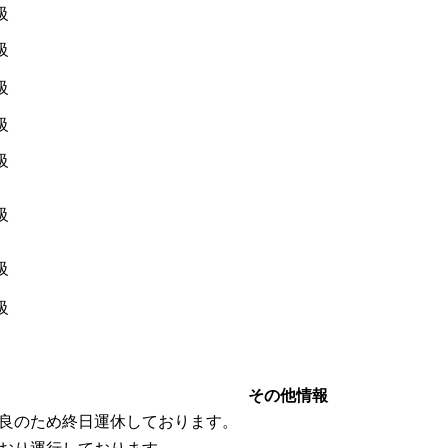
級
級
級
級
級
級
級
級
その他情報
良のため終日運休しております。