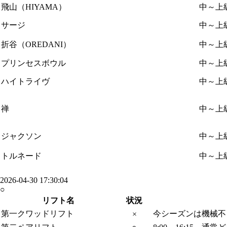
飛山（HIYAMA）
中～上
サージ
中～上
折谷（OREDANI）
中～上
プリンセスボウル
中～上
ハイトライヴ
中～上
禅
中～上
ジャクソン
中～上
トルネード
中～上
2026-04-30 17:30:04
○
リフト名
状況
第一クワッドリフト
今シーズンは機械不
×