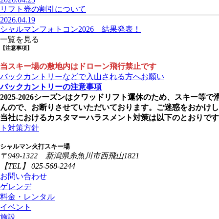
リフト券の割引について
2026.04.19
シャルマンフォトコン2026 結果発表！
一覧を見る
【注意事項】
当スキー場の敷地内はドローン飛行禁止です
バックカントリーなどで入山される方へお願い
バックカントリーの注意事項
2025-2026シーズンはクワッドリフト運休のため、スキ
んので、お断りさせていただいております。ご迷惑をおかけし
当社におけるカスタマ
ト対策方針
シャルマン火打スキー場
〒949-1322 新潟県糸魚川市西飛山1821
【TEL】 025-568-2244
お問い合わせ
ゲレンデ
料金・レンタル
イベント
施設