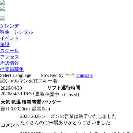
ゲレンデ
料金・レンタル
イベント
施設
スクール
アクセス
周辺情報
従業員募集
Powered by
Translate
リフト運行時間
2026/04/30
2026/04/30 16:50 更新
休業中（Closed）
天気
気温
積雪
雪質
パウダー
曇り
0.0℃
0cm
湿雪
0cm
2025-2026シーズンの営業は終了いたしました
たくさんのご来場ありがとうございました
コメント