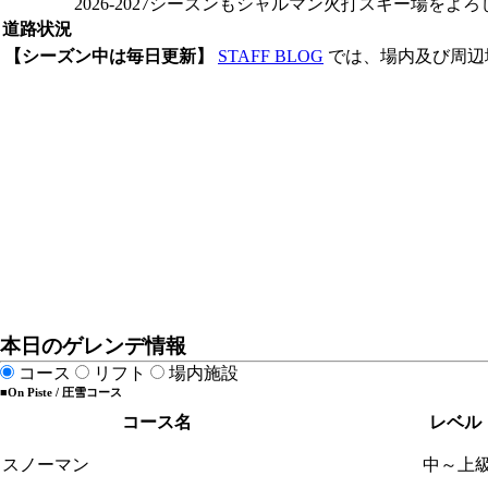
2026-2027シーズンもシャルマン火打スキー場をよ
道路状況
【シーズン中は毎日更新】
STAFF BLOG
では、場内及び周辺
本日のゲレンデ情報
コース
リフト
場内施設
■On Piste / 圧雪コース
コース名
レベル
スノーマン
中～上