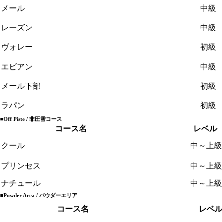
メール
中級
レーズン
中級
ヴォレー
初級
エビアン
中級
メール下部
初級
ラパン
初級
■Off Piste / 非圧雪コース
コース名
レベル
クール
中～上級
プリンセス
中～上級
ナチュール
中～上級
■Powder Area / パウダーエリア
コース名
レベ