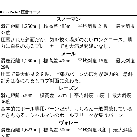
■ On Piste / 圧雪コース
スノーマン
滑走距離 1,256m ｜ 標高差 485m ｜ 平均斜度 21度 ｜ 最大斜度
37度
圧雪された斜面だが、気を抜く場所のないロングコース。脚
力に自身のあるプレーヤーでも大満足間違いなし。
メール
滑走距離 1,260m ｜ 標高差 490m ｜ 平均斜度 15度 ｜ 最大斜度
29度
圧雪で最大斜度２９度。上部のバーンの広さが魅力的、急斜
部分は春になるとコブ斜面に変わる。
レーズン
滑走距離 520m ｜ 標高差 127m ｜ 平均斜度 18度 ｜ 最大斜度
36度
基本的にポール専用バーンだが、もちろん一般開放している
ときもある。シャルマンのポールフリークが集うバーン。
ヴォレー
滑走距離 1,623m ｜ 標高差 500m ｜ 平均斜度 8度 ｜ 最大斜度
24度