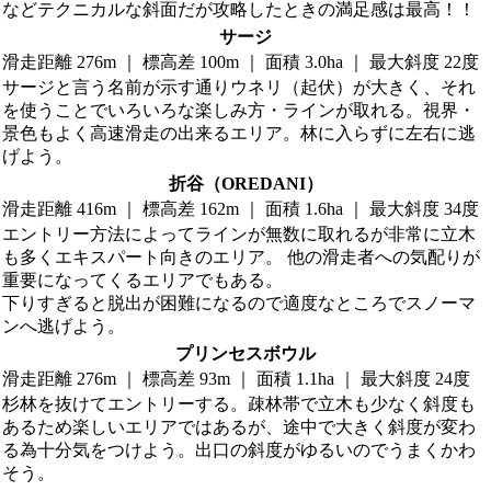
などテクニカルな斜面だが攻略したときの満足感は最高！！
サージ
滑走距離 276m ｜ 標高差 100m ｜ 面積 3.0ha ｜ 最大斜度 22度
サージと言う名前が示す通りウネリ（起伏）が大きく、それ
を使うことでいろいろな楽しみ方・ラインが取れる。視界・
景色もよく高速滑走の出来るエリア。林に入らずに左右に逃
げよう。
折谷（OREDANI）
滑走距離 416m ｜ 標高差 162m ｜ 面積 1.6ha ｜ 最大斜度 34度
エントリー方法によってラインが無数に取れるが非常に立木
も多くエキスパート向きのエリア。 他の滑走者への気配りが
重要になってくるエリアでもある。
下りすぎると脱出が困難になるので適度なところでスノーマ
ンへ逃げよう。
プリンセスボウル
滑走距離 276m ｜ 標高差 93m ｜ 面積 1.1ha ｜ 最大斜度 24度
杉林を抜けてエントリーする。疎林帯で立木も少なく斜度も
あるため楽しいエリアではあるが、途中で大きく斜度が変わ
る為十分気をつけよう。出口の斜度がゆるいのでうまくかわ
そう。