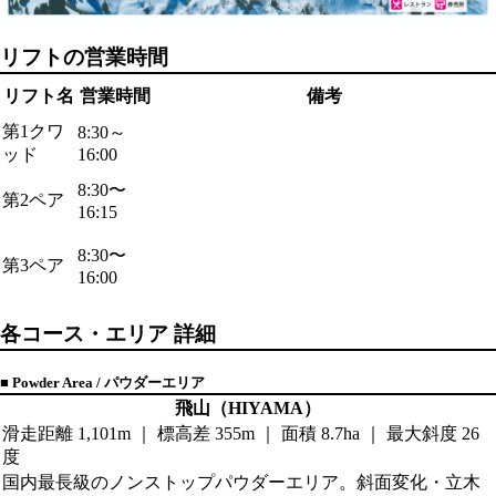
リフトの営業時間
リフト名
営業時間
備考
第1クワ
8:30～
ッド
16:00
8:30〜
第2ペア
16:15
8:30〜
第3ペア
16:00
各コース・エリア 詳細
■ Powder Area / パウダーエリア
飛山（HIYAMA）
滑走距離 1,101m ｜ 標高差 355m ｜ 面積 8.7ha ｜ 最大斜度 26
度
国内最長級のノンストップパウダーエリア。斜面変化・立木