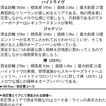
ハイトライヴ
滑走距離 583m ｜ 標高差 195m ｜ 面積 2.6ha ｜ 最大斜度 27度
典型的なツリーランが楽しめるエリアである。他の滑走者に
注意しながらメロウな感じで楽しもう。片斜面であるのでス
ノーボーダーはレギュラースタンスが有利。
ジャクソン
滑走距離 359m ｜ 標高差 104m ｜ 面積 1.9ha ｜ 最大斜度 33度
エントリーが立木でふさがれておりわかりにくいが、そこを
抜けると上部のオープンバーンが待っている。
滑走するにつれ斜面も狭く樹林＆沢地形に変わってくるので
注意しながら地形変化を楽しもう。
禅（ZEN）
滑走距離 278m ｜ 標高差 93m ｜ 面積 1.0ha ｜ 最大斜度 21度
ハイトライヴの東側。管理道路からスキーヤーズライトへエ
ントリー。ハイトライヴのツリーランに対して禅（ZEN）は
メロウな感じの疎林＆オープンバーンである。
■ Off Piste / 非圧雪コース
注意事項
◉ 非圧雪エリアにて滑走される皆様へ
非圧雪エリアで滑走可能なのはコース名・ラインの表示された
箇所のみです。