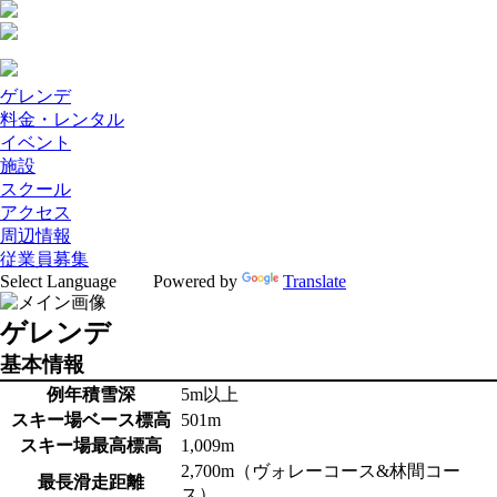
ゲレンデ
料金・レンタル
イベント
施設
スクール
アクセス
周辺情報
従業員募集
Powered by
Translate
ゲレンデ
基本情報
例年積雪深
5m以上
スキー場ベース標高
501m
スキー場最高標高
1,009m
2,700m（ヴォレーコース&林間コー
最長滑走距離
ス）