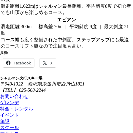
滑走距離1,623mはシャルマン最長距離。平均斜度8度で初心者
でも山頂から楽しめるコース。
エビアン
滑走距離 300m ｜ 標高差 70m ｜ 平均斜度 9度 ｜ 最大斜度 21
度
コース幅も広く整備された中斜面。ステップアップにも最適
のコースリフト脇なので注目度も高い。
共有:
Facebook
X
シャルマン火打スキー場
〒949-1322 新潟県糸魚川市西飛山1821
【TEL】 025-568-2244
お問い合わせ
ゲレンデ
料金・レンタル
イベント
施設
スクール