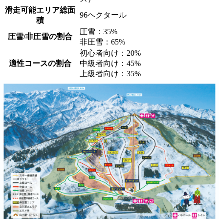
滑走可能エリア総面
96ヘクタール
積
圧雪：35%
圧雪/非圧雪の割合
非圧雪：65%
初心者向け：20%
適性コースの割合
中級者向け：45%
上級者向け：35%