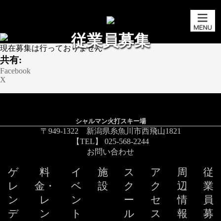
従業員募集
現在募集は行っておりません
共有:
Facebook
X
シャルマン火打スキー場
〒949-1322 新潟県糸魚川市西飛山1821
【TEL】 025-568-2244
お問い合わせ
ゲ
料
イ
施
ス
ア
周
従
レ
金・
ベ
設
ク
ク
辺
業
ン
レ
ン
ー
セ
情
員
デ
ン
ト
ル
ス
報
募