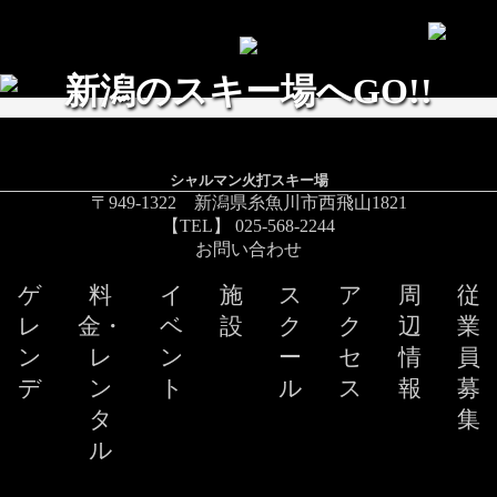
新潟のスキー場へGO!!
シャルマン火打スキー場
〒949-1322 新潟県糸魚川市西飛山1821
【TEL】 025-568-2244
お問い合わせ
ゲ
料
イ
施
ス
ア
周
従
レ
金・
ベ
設
ク
ク
辺
業
ン
レ
ン
ー
セ
情
員
デ
ン
ト
ル
ス
報
募
タ
集
ル