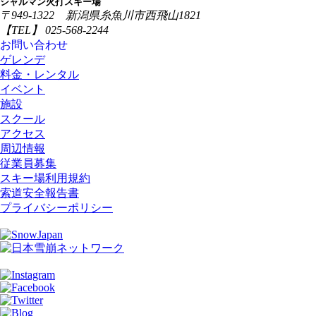
シャルマン火打スキー場
〒949-1322 新潟県糸魚川市西飛山1821
【TEL】 025-568-2244
お問い合わせ
ゲレンデ
料金・レンタル
イベント
施設
スクール
アクセス
周辺情報
従業員募集
スキー場利用規約
索道安全報告書
プライバシーポリシー