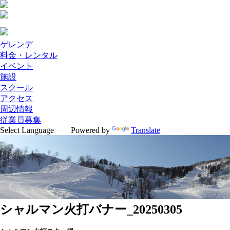
ゲレンデ
料金・レンタル
イベント
施設
スクール
アクセス
周辺情報
従業員募集
Powered by
Translate
シャルマン火打バナー_20250305