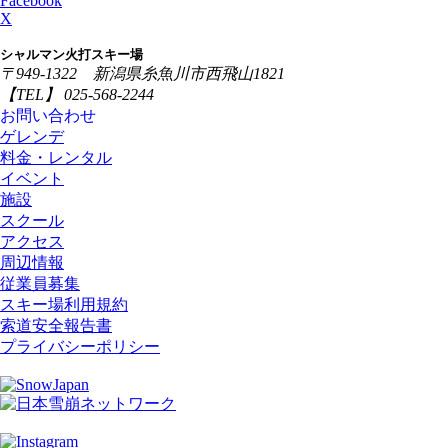
Facebook
X
シャルマン火打スキー場
〒949-1322 新潟県糸魚川市西飛山1821
【TEL】 025-568-2244
お問い合わせ
ゲレンデ
料金・レンタル
イベント
施設
スクール
アクセス
周辺情報
従業員募集
スキー場利用規約
索道安全報告書
プライバシーポリシー