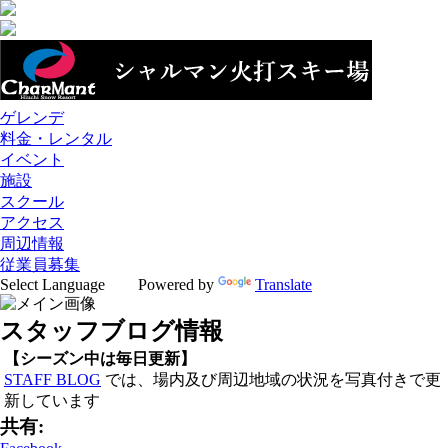
ゲレンデ
料金・レンタル
イベント
施設
スクール
アクセス
周辺情報
従業員募集
Powered by
Translate
スタッフブログ情報
【シーズン中は毎日更新】
STAFF BLOG
では、場内及び周辺地域の状況を写真付きで更
新しています
共有: