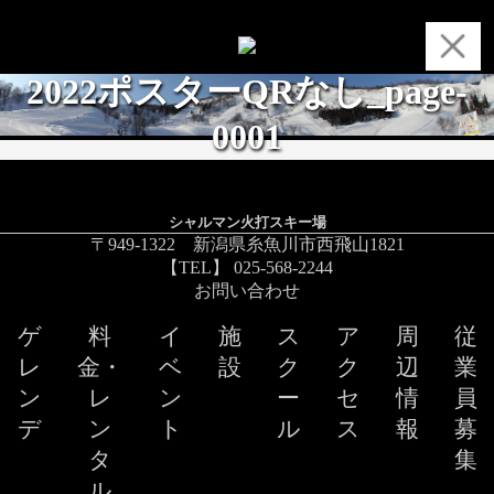
2022ポスターQRなし_page-
0001
シャルマン火打スキー場
〒949-1322 新潟県糸魚川市西飛山1821
【TEL】 025-568-2244
お問い合わせ
ゲ
料
イ
施
ス
ア
周
従
レ
金・
ベ
設
ク
ク
辺
業
ン
レ
ン
ー
セ
情
員
デ
ン
ト
ル
ス
報
募
タ
集
ル