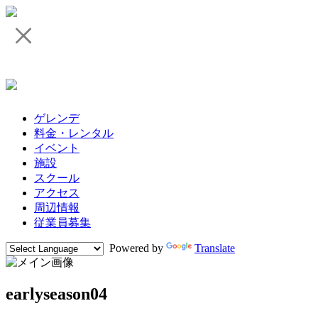
ゲレンデ
料金・レンタル
イベント
施設
スクール
アクセス
周辺情報
従業員募集
Powered by
Translate
earlyseason04