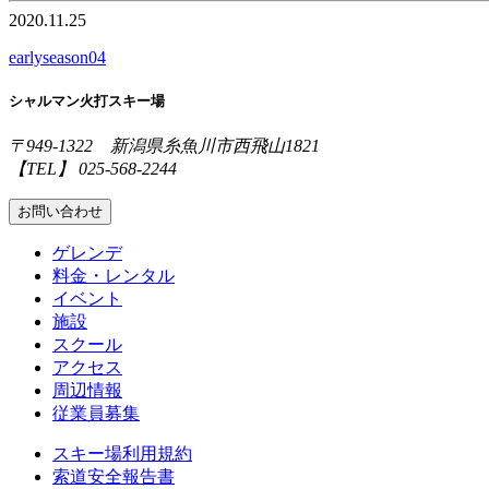
2020.11.25
earlyseason04
シャルマン火打スキー場
〒949-1322 新潟県糸魚川市西飛山1821
【TEL】 025-568-2244
お問い合わせ
ゲレンデ
料金・レンタル
イベント
施設
スクール
アクセス
周辺情報
従業員募集
スキー場利用規約
索道安全報告書