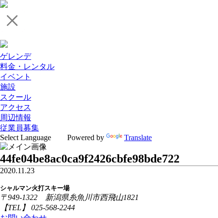
ゲレンデ
料金・レンタル
イベント
施設
スクール
アクセス
周辺情報
従業員募集
Powered by
Translate
44fe04be8ac0ca9f2426cbfe98bde722
2020.11.23
シャルマン火打スキー場
〒949-1322 新潟県糸魚川市西飛山1821
【TEL】 025-568-2244
お問い合わせ