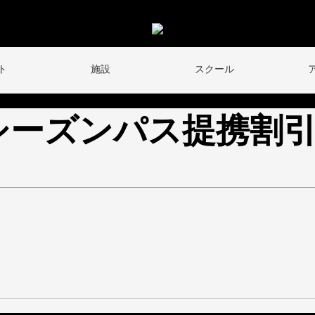
ト
施設
スクール
26シーズンパス提携割