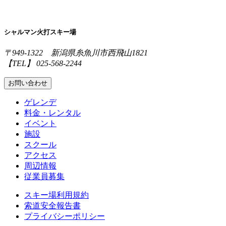
シャルマン火打スキー場
〒949-1322 新潟県糸魚川市西飛山1821
【TEL】 025-568-2244
お問い合わせ
ゲレンデ
料金・レンタル
イベント
施設
スクール
アクセス
周辺情報
従業員募集
スキー場利用規約
索道安全報告書
プライバシーポリシー