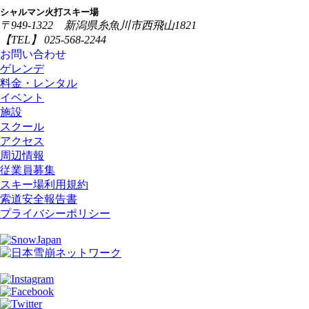
シャルマン火打スキー場
〒949-1322 新潟県糸魚川市西飛山1821
【TEL】 025-568-2244
お問い合わせ
ゲレンデ
料金・レンタル
イベント
施設
スクール
アクセス
周辺情報
従業員募集
スキー場利用規約
索道安全報告書
プライバシーポリシー