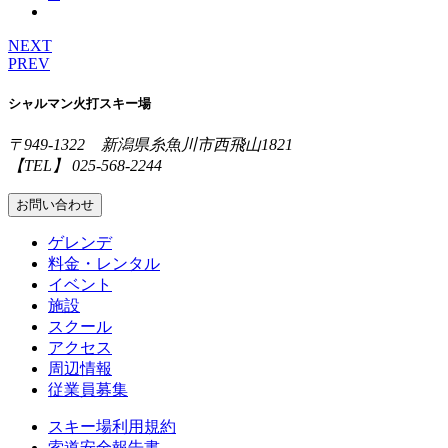
NEXT
PREV
シャルマン火打スキー場
〒949-1322 新潟県糸魚川市西飛山1821
【TEL】 025-568-2244
お問い合わせ
ゲレンデ
料金・レンタル
イベント
施設
スクール
アクセス
周辺情報
従業員募集
スキー場利用規約
索道安全報告書