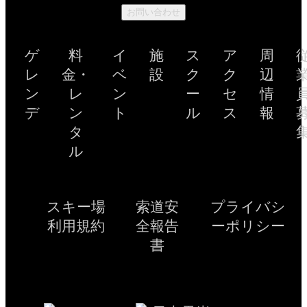
お問い合わせ
ゲ
料
イ
施
ス
ア
周
レ
金・
ベ
設
ク
ク
辺
ン
レ
ン
ー
セ
情
デ
ン
ト
ル
ス
報
タ
ル
スキー場
索道安
プライバシ
利用規約
全報告
ーポリシー
書