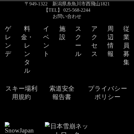
〒949-1322 新潟県糸魚川市西飛山1821
【TEL】 025-568-2244
お問い合わせ
ゲ
料
イ
施
ス
ア
周
従
レ
金・
ベ
設
ク
ク
辺
業
ン
レ
ン
ー
セ
情
員
デ
ン
ト
ル
ス
報
募
タ
集
ル
スキー場利
索道安全
プライバシー
用規約
報告書
ポリシー