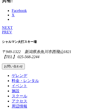
共有:
Facebook
X
NEXT
PREV
シャルマン火打スキー場
〒949-1322 新潟県糸魚川市西飛山1821
【TEL】 025-568-2244
お問い合わせ
ゲレンデ
料金・レンタル
イベント
施設
スクール
アクセス
周辺情報