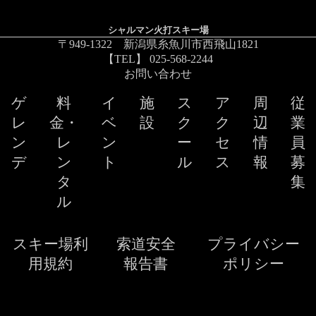
シャルマン火打スキー場
〒949-1322 新潟県糸魚川市西飛山1821
【TEL】 025-568-2244
お問い合わせ
ゲ
料
イ
施
ス
ア
周
従
レ
金・
ベ
設
ク
ク
辺
業
ン
レ
ン
ー
セ
情
員
デ
ン
ト
ル
ス
報
募
タ
集
ル
スキー場利
索道安全
プライバシー
用規約
報告書
ポリシー