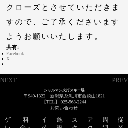
クローズとさせていただきま
すので、ご了承くださいます
ようお願いいたします。
共有:
Facebook
X
NEXT
PREV
シャルマン火打スキー場
〒949-1322 新潟県糸魚川市西飛山1821
【TEL】 025-568-2244
お問い合わせ
ゲ
料
イ
施
ス
ア
周
従
レ
金・
ベ
設
ク
ク
辺
業