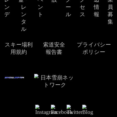
ン
レ
ン
ー
セ
情
員
デ
ン
ト
ル
ス
報
募
タ
集
ル
スキー場利
索道安全
プライバシー
用規約
報告書
ポリシー