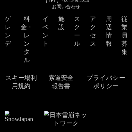
【TEL】 025-568-2244
お問い合わせ
ゲ
料
イ
施
ス
ア
周
従
レ
金・
ベ
設
ク
ク
辺
業
ン
レ
ン
ー
セ
情
員
デ
ン
ト
ル
ス
報
募
タ
集
ル
スキー場利
索道安全
プライバシー
用規約
報告書
ポリシー