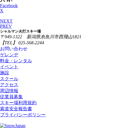
Facebook
X
NEXT
PREV
シャルマン火打スキー場
〒949-1322 新潟県糸魚川市西飛山1821
【TEL】 025-568-2244
お問い合わせ
ゲレンデ
料金・レンタル
イベント
施設
スクール
アクセス
周辺情報
従業員募集
スキー場利用規約
索道安全報告書
プライバシーポリシー