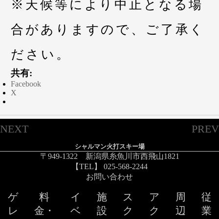
※天候等により中止となる場
合がありますので、ご了承く
ださい。
共有:
Facebook
X
NEXT
PREV
シャルマン火打スキー場
〒949-1322 新潟県糸魚川市西飛山1821
【TEL】 025-568-2244
お問い合わせ
ゲ
料
イ
施
ス
ア
周
従
レ
金・
ベ
設
ク
ク
辺
業