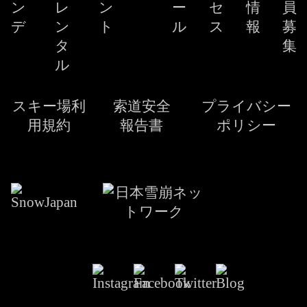
ン
レ
ン
ー
セ
情
員
デ
ン
ト
ル
ス
報
募
タ
集
ル
スキー場利
索道安全
プライバシー
用規約
報告書
ポリシー