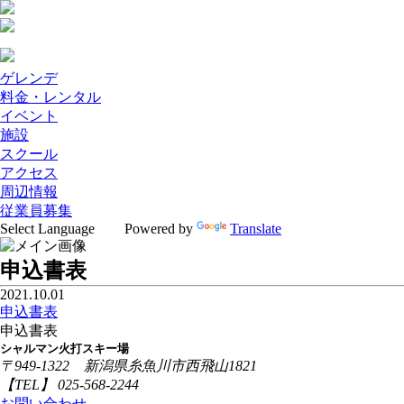
ゲレンデ
料金・レンタル
イベント
施設
スクール
アクセス
周辺情報
従業員募集
Powered by
Translate
申込書表
2021.10.01
申込書表
申込書表
シャルマン火打スキー場
〒949-1322 新潟県糸魚川市西飛山1821
【TEL】 025-568-2244
お問い合わせ