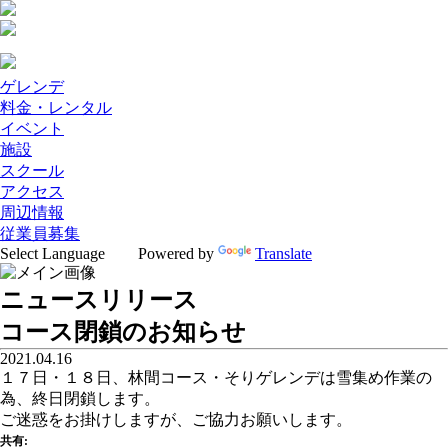
ゲレンデ
料金・レンタル
イベント
施設
スクール
アクセス
周辺情報
従業員募集
Powered by
Translate
ニュースリリース
コース閉鎖のお知らせ
2021.04.16
１７日・１８日、林間コース・そりゲレンデは雪集め作業の
為、終日閉鎖します。
ご迷惑をお掛けしますが、ご協力お願いします。
共有: