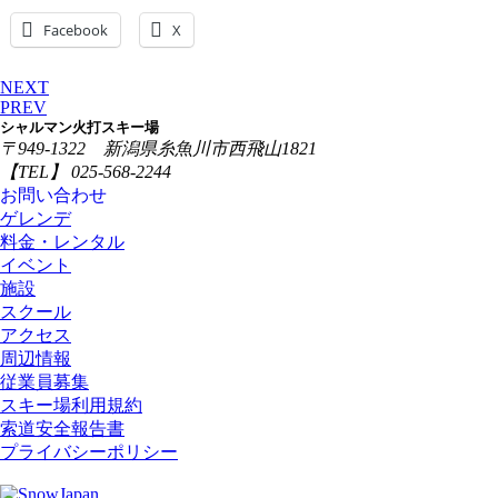
Facebook
X
NEXT
PREV
シャルマン火打スキー場
〒949-1322 新潟県糸魚川市西飛山1821
【TEL】 025-568-2244
お問い合わせ
ゲレンデ
料金・レンタル
イベント
施設
スクール
アクセス
周辺情報
従業員募集
スキー場利用規約
索道安全報告書
プライバシーポリシー