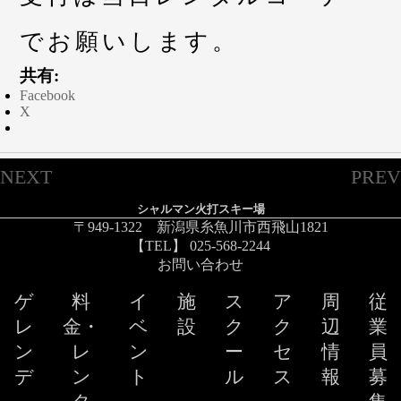
でお願いします。
共有:
Facebook
X
NEXT
PREV
シャルマン火打スキー場
〒949-1322 新潟県糸魚川市西飛山1821
【TEL】 025-568-2244
お問い合わせ
ゲ
料
イ
施
ス
ア
周
従
レ
金・
ベ
設
ク
ク
辺
業
ン
レ
ン
ー
セ
情
員
デ
ン
ト
ル
ス
報
募