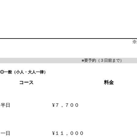
※
■
要予約（３日前まで）
◎一般（小人・大人一律）
コース
料金
半日
¥７，７００
一日
¥１１，０００