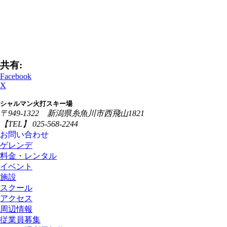
共有:
Facebook
X
シャルマン火打スキー場
〒949-1322 新潟県糸魚川市西飛山1821
【TEL】 025-568-2244
お問い合わせ
ゲレンデ
料金・レンタル
イベント
施設
スクール
アクセス
周辺情報
従業員募集