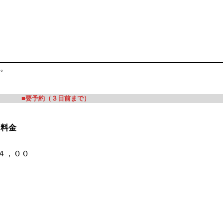
。
■
要予約（３日前まで）
料金
２４，００